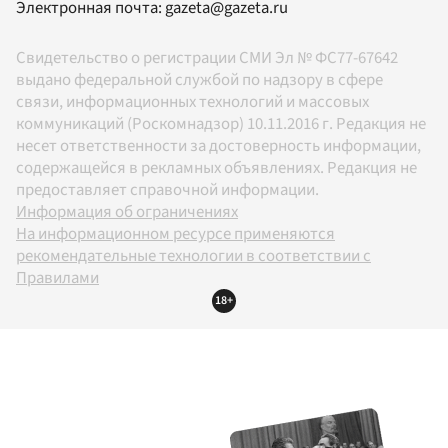
Электронная почта:
gazeta@gazeta.ru
Свидетельство о регистрации СМИ Эл № ФС77-67642
выдано федеральной службой по надзору в сфере
связи, информационных технологий и массовых
коммуникаций (Роскомнадзор) 10.11.2016 г. Редакция не
несет ответственности за достоверность информации,
содержащейся в рекламных объявлениях. Редакция не
предоставляет справочной информации.
Информация об ограничениях
На информационном ресурсе применяются
рекомендательные технологии в соответствии с
Правилами
18+