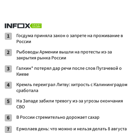
1
Госдума приняла закон о запрете на проживание в
России
2
Рыбоводы Армении вышли на протесты из-за
закрытия рынка России
3
Галкин* потерял дар речи после слов Пугачевой о
Киеве
4
Кремль переиграл Литву: хитрость с Калининградом
сработала
5
На Западе забили тревогу из-за угрозы окончания
СВО
6
В России стремительно дорожает сахар
7
Ермолаев день: что можно и нельзя делать 8 августа