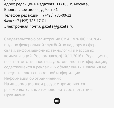
Адрес редакции и издателя:
117105
, г.
Москва
,
Варшавское шоссе, д.9, стр.1
Телефон редакции:
+7 (495) 785-00-12
Факс:
+7 (495) 785-17-01
Электронная почта:
gazeta@gazeta.ru
Свидетельство о регистрации СМИ Эл № ФС77-67642
выдано федеральной службой по надзору в сфере
связи, информационных технологий и массовых
коммуникаций (Роскомнадзор) 10.11.2016 г. Редакция не
несет ответственности за достоверность информации,
содержащейся в рекламных объявлениях. Редакция не
предоставляет справочной информации.
Информация об ограничениях
На информационном ресурсе применяются
рекомендательные технологии в соответствии с
Правилами
18+