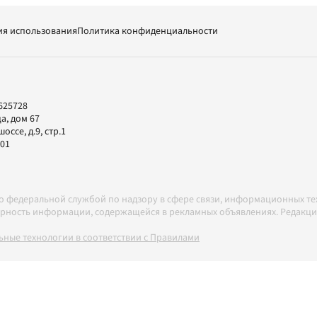
ия использования
Политика конфиденциальности
625728
а, дом 67
ссе, д.9, стр.1
-01
но федеральной службой по надзору в сфере связи, информационных т
товерность информации, содержащейся в рекламных объявлениях. Редак
ные технологии в соответствии с Правилами