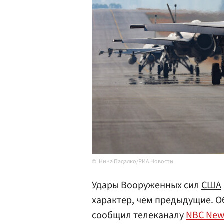
Нина Падалко/РИА Новости
Удары Вооруженных сил
США
характер, чем предыдущие. 
сообщил телеканалу
NBC New