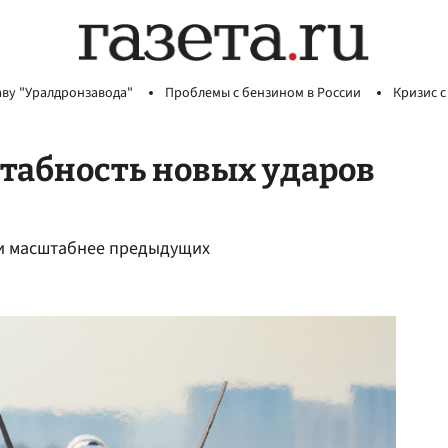
аву "Уралдронзавода"
Проблемы с бензином в России
Кризис с
табность новых ударов
ли масштабнее предыдущих