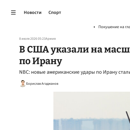
Новости
Спорт
Покушение на гл
8 июля 2026 05:23
Армия
В США указали на масш
по Ирану
NBC: новые американские удары по Ирану ста
Борислав Агаджанов