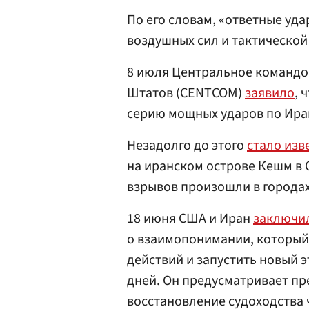
По его словам, «ответные уд
воздушных сил и тактической
8 июля Центральное командо
Штатов (CENTCOM)
заявило
, 
серию мощных ударов по Ира
Незадолго до этого
стало изв
на иранском острове Кешм в 
взрывов произошли в городах
18 июня США и Иран
заключи
о взаимопонимании, который
действий и запустить новый э
дней. Он предусматривает пр
восстановление судоходства 