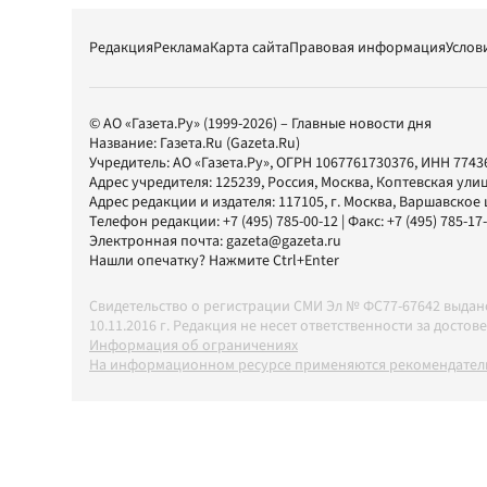
Редакция
Реклама
Карта сайта
Правовая информация
Услов
© АО «Газета.Ру» (1999-2026) – Главные новости дня
Название:
Газета.Ru
(Gazeta.Ru)
Учредитель:
АО «Газета.Ру»
, ОГРН 1067761730376, ИНН 7743
Адрес учредителя: 125239, Россия, Москва, Коптевская улиц
Адрес редакции и издателя:
117105
, г.
Москва
,
Варшавское шо
Телефон редакции:
+7 (495) 785-00-12
| Факс:
+7 (495) 785-17
Электронная почта:
gazeta@gazeta.ru
Нашли опечатку? Нажмите Ctrl+Enter
Свидетельство о регистрации СМИ Эл № ФС77-67642 выда
10.11.2016 г. Редакция не несет ответственности за дос
Информация об ограничениях
На информационном ресурсе применяются рекомендатель