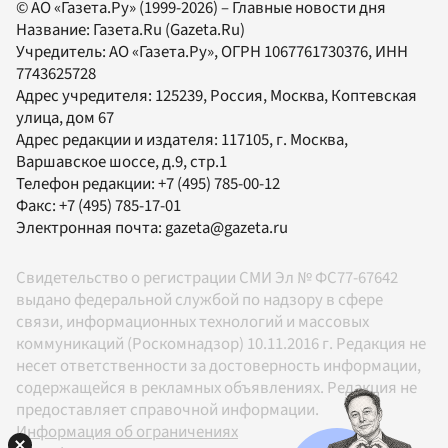
© АО «Газета.Ру» (1999-2026) – Главные новости дня
Название:
Газета.Ru
(Gazeta.Ru)
Учредитель:
АО «Газета.Ру»
, ОГРН 1067761730376, ИНН
7743625728
Адрес учредителя: 125239, Россия, Москва, Коптевская
улица, дом 67
Адрес редакции и издателя:
117105
, г.
Москва
,
Варшавское шоссе, д.9, стр.1
Телефон редакции:
+7 (495) 785-00-12
Факс:
+7 (495) 785-17-01
Электронная почта:
gazeta@gazeta.ru
Свидетельство о регистрации СМИ Эл № ФС77-67642
выдано федеральной службой по надзору в сфере
связи, информационных технологий и массовых
коммуникаций (Роскомнадзор) 10.11.2016 г. Редакция не
несет ответственности за достоверность информации,
содержащейся в рекламных объявлениях. Редакция не
предоставляет справочной информации.
Информация об ограничениях