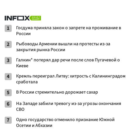
1
Госдума приняла закон о запрете на проживание в
России
2
Рыбоводы Армении вышли на протесты из-за
закрытия рынка России
3
Галкин* потерял дар речи после слов Пугачевой о
Киеве
4
Кремль переиграл Литву: хитрость с Калининградом
сработала
5
В России стремительно дорожает сахар
6
На Западе забили тревогу из-за угрозы окончания
СВО
7
Одно государство отменило признание Южной
Осетии и Абхазии