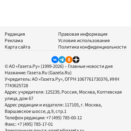
Редакция
Правовая информация
Реклама
Условия использования
Карта сайта
Политика конфиденциальности
© АО «Газета.Ру» (1999-2026) – Главные новости дня
Название:
Газета.Ru
(Gazeta.Ru)
Учредитель:
АО «Газета.Ру»
, ОГРН 1067761730376, ИНН
7743625728
Адрес учредителя: 125239, Россия, Москва, Коптевская
улица, дом 67
Адрес редакции и издателя:
117105
, г.
Москва
,
Варшавское шоссе, д.9, стр.1
Телефон редакции:
+7 (495) 785-00-12
Факс:
+7 (495) 785-17-01
Электронная почта:
gazeta@gazeta.ru