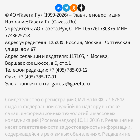
© АО «Газета.Ру» (1999-2026) – Главные новости дня
Название:
Газета.Ru
(Gazeta.Ru)
Учредитель:
АО «Газета.Ру»
, ОГРН 1067761730376, ИНН
7743625728
Адрес учредителя: 125239, Россия, Москва, Коптевская
улица, дом 67
Адрес редакции и издателя:
117105
, г.
Москва
,
Варшавское шоссе, д.9, стр.1
Телефон редакции:
+7 (495) 785-00-12
Факс:
+7 (495) 785-17-01
Электронная почта:
gazeta@gazeta.ru
Свидетельство о регистрации СМИ Эл № ФС77-67642
выдано федеральной службой по надзору в сфере
связи, информационных технологий и массовых
коммуникаций (Роскомнадзор) 10.11.2016 г. Редакция не
несет ответственности за достоверность информации,
содержащейся в рекламных объявлениях. Редакция не