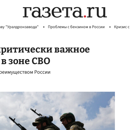
аву "Уралдронзавода"
Проблемы с бензином в России
Кризис с
«критически важное
в зоне СВО
 преимуществом России