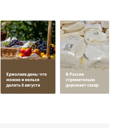
О
Ермолаев день: что
В России
о
можно и нельзя
стремительно
п
делать 8 августа
дорожает сахар
О