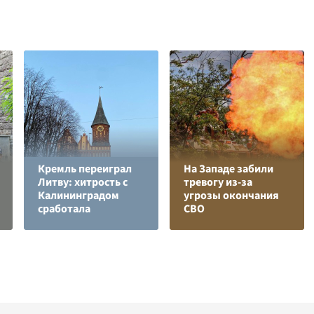
Кремль переиграл
На Западе забили
Литву: хитрость с
тревогу из-за
Калининградом
угрозы окончания
сработала
СВО