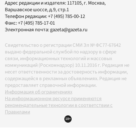
Адрес редакции и издателя:
117105
, г.
Москва
,
Варшавское шоссе, д.9, стр.1
Телефон редакции:
+7 (495) 785-00-12
Факс:
+7 (495) 785-17-01
Электронная почта:
gazeta@gazeta.ru
Свидетельство о регистрации СМИ Эл № ФС77-67642
выдано федеральной службой по надзору в сфере
связи, информационных технологий и массовых
коммуникаций (Роскомнадзор) 10.11.2016 г. Редакция не
несет ответственности за достоверность информации,
содержащейся в рекламных объявлениях. Редакция не
предоставляет справочной информации.
Информация об ограничениях
На информационном ресурсе применяются
рекомендательные технологии в соответствии с
Правилами
18+