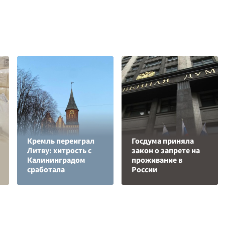
Кремль переиграл
Госдума приняла
Литву: хитрость с
закон о запрете на
Калининградом
проживание в
сработала
России