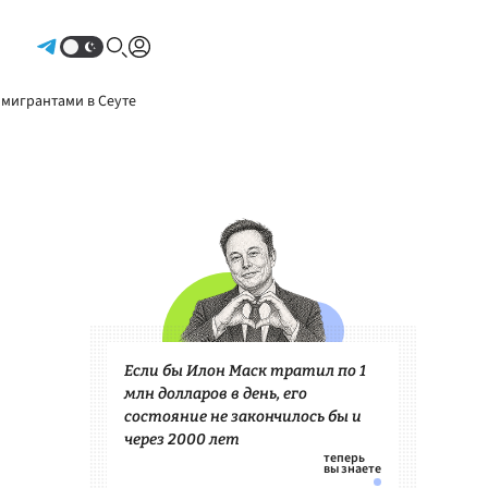
Авторизоваться
 мигрантами в Сеуте
Если бы Илон Маск тратил по 1
млн долларов в день, его
состояние не закончилось бы и
через 2000 лет