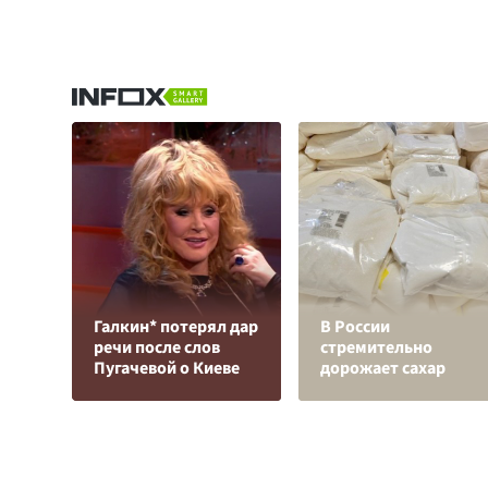
Галкин* потерял дар
В России
речи после слов
стремительно
Пугачевой о Киеве
дорожает сахар