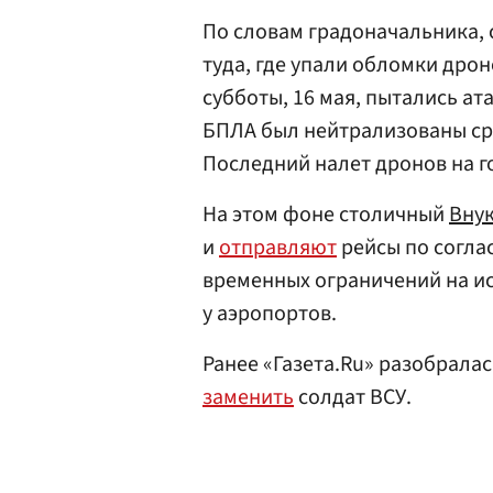
По словам градоначальника,
туда, где упали обломки дрон
субботы, 16 мая, пытались ат
БПЛА был нейтрализованы ср
Последний налет дронов на г
На этом фоне столичный
Вну
и
отправляют
рейсы по согла
временных ограничений на и
у аэропортов.
Ранее «Газета.Ru» разобрала
заменить
солдат ВСУ.