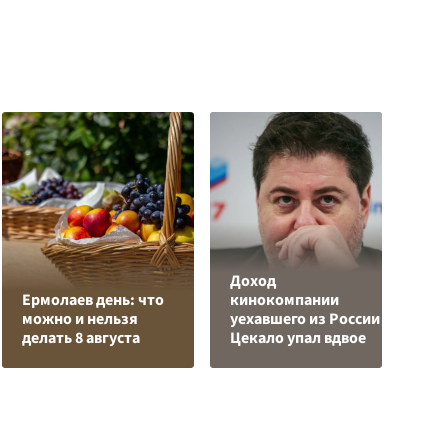
Доход
Р
Ермолаев день: что
кинокомпании
в
можно и нельзя
уехавшего из России
и
делать 8 августа
Цекало упал вдвое
р