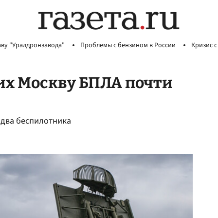
аву "Уралдронзавода"
Проблемы с бензином в России
Кризис с
их Москву БПЛА почти
 два беспилотника