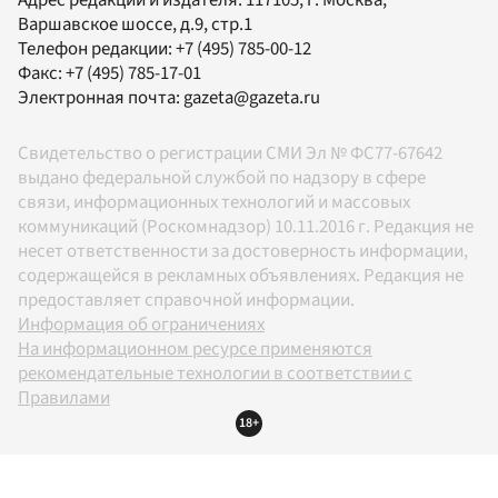
Варшавское шоссе, д.9, стр.1
Телефон редакции:
+7 (495) 785-00-12
Факс:
+7 (495) 785-17-01
Электронная почта:
gazeta@gazeta.ru
Свидетельство о регистрации СМИ Эл № ФС77-67642
выдано федеральной службой по надзору в сфере
связи, информационных технологий и массовых
коммуникаций (Роскомнадзор) 10.11.2016 г. Редакция не
несет ответственности за достоверность информации,
содержащейся в рекламных объявлениях. Редакция не
предоставляет справочной информации.
Информация об ограничениях
На информационном ресурсе применяются
рекомендательные технологии в соответствии с
Правилами
18+