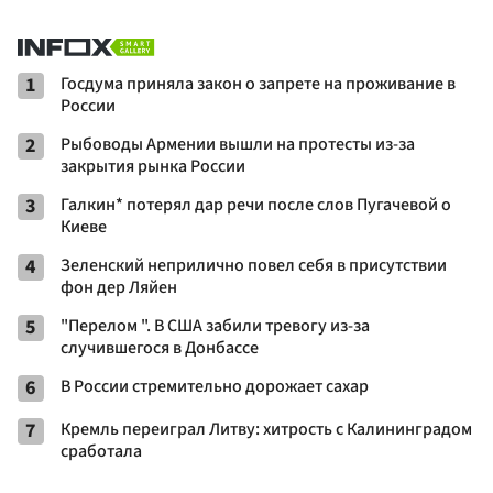
1
Госдума приняла закон о запрете на проживание в
России
2
Рыбоводы Армении вышли на протесты из-за
закрытия рынка России
3
Галкин* потерял дар речи после слов Пугачевой о
Киеве
4
Зеленский неприлично повел cебя в присутствии
фон дер Ляйен
5
"Перелом ". В США забили тревогу из-за
случившегося в Донбассе
6
В России стремительно дорожает сахар
7
Кремль переиграл Литву: хитрость с Калининградом
сработала