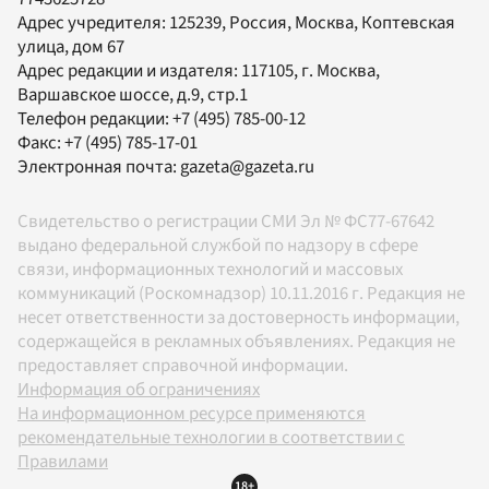
Адрес учредителя: 125239, Россия, Москва, Коптевская
улица, дом 67
Адрес редакции и издателя:
117105
, г.
Москва
,
Варшавское шоссе, д.9, стр.1
Телефон редакции:
+7 (495) 785-00-12
Факс:
+7 (495) 785-17-01
Электронная почта:
gazeta@gazeta.ru
Свидетельство о регистрации СМИ Эл № ФС77-67642
выдано федеральной службой по надзору в сфере
связи, информационных технологий и массовых
коммуникаций (Роскомнадзор) 10.11.2016 г. Редакция не
несет ответственности за достоверность информации,
содержащейся в рекламных объявлениях. Редакция не
предоставляет справочной информации.
Информация об ограничениях
На информационном ресурсе применяются
рекомендательные технологии в соответствии с
Правилами
18+