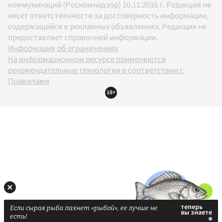
коммуникаций (Роскомнадзор) 10.11.2016 г. Редакция не
несет ответственности за достоверность информации,
содержащейся в рекламных объявлениях. Редакция не
предоставляет справочной информации.
Информация об ограничениях
На информационном ресурсе применяются
рекомендательные технологии в соответствии с
Правилами
18+
Если сырая рыба пахнет «рыбой», ее лучше не
есть!