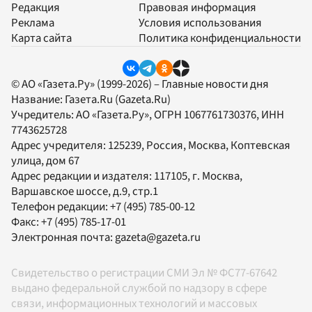
Редакция
Правовая информация
Реклама
Условия использования
Карта сайта
Политика конфиденциальности
© АО «Газета.Ру» (1999-2026) – Главные новости дня
Название:
Газета.Ru
(Gazeta.Ru)
Учредитель:
АО «Газета.Ру»
, ОГРН 1067761730376, ИНН
7743625728
Адрес учредителя: 125239, Россия, Москва, Коптевская
улица, дом 67
Адрес редакции и издателя:
117105
, г.
Москва
,
Варшавское шоссе, д.9, стр.1
Телефон редакции:
+7 (495) 785-00-12
Факс:
+7 (495) 785-17-01
Электронная почта:
gazeta@gazeta.ru
Свидетельство о регистрации СМИ Эл № ФС77-67642
выдано федеральной службой по надзору в сфере
связи, информационных технологий и массовых