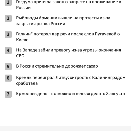
1
Госдума приняла закон о запрете на проживание в
России
2
Рыбоводы Армении вышли на протесты из-за
закрытия рынка России
3
Галкин* потерял дар речи после слов Пугачевой о
Киеве
4
На Западе забили тревогу из-за угрозы окончания
СВО
5
В России стремительно дорожает сахар
6
Кремль переиграл Литву: хитрость с Калининградом
сработала
7
Ермолаев день: что можно и нельзя делать 8 августа