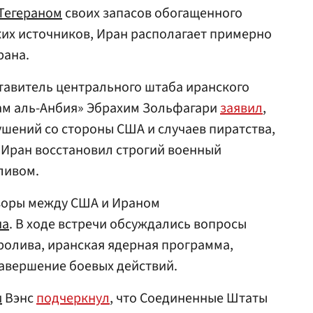
Тегераном
своих запасов обогащенного
их источников, Иран располагает примерно
рана.
тавитель центрального штаба иранского
ам аль-Анбия» Эбрахим Зольфагари
заявил
,
ушений со стороны США и случаев пиратства,
 Иран восстановил строгий военный
ливом.
оры между США и Ираном
на
. В ходе встречи обсуждались вопросы
ролива, иранская ядерная программа,
завершение боевых действий.
и
Вэнс
подчеркнул
, что Соединенные Штаты