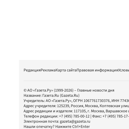
Редакция
Реклама
Карта сайта
Правовая информация
Услов
© АО «Газета.Ру» (1999-2026) – Главные новости дня
Название:
Газета.Ru
(Gazeta.Ru)
Учредитель:
АО «Газета.Ру»
, ОГРН 1067761730376, ИНН 7743
Адрес учредителя: 125239, Россия, Москва, Коптевская улиц
Адрес редакции и издателя:
117105
, г.
Москва
,
Варшавское шо
Телефон редакции:
+7 (495) 785-00-12
| Факс:
+7 (495) 785-17
Электронная почта:
gazeta@gazeta.ru
Нашли опечатку? Нажмите Ctrl+Enter