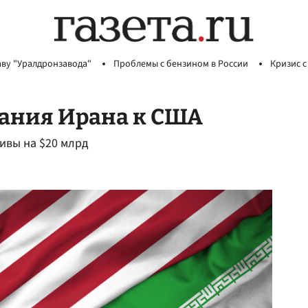
аву "Уралдронзавода"
Проблемы с бензином в России
Кризис с
вания Ирана к США
ивы на $20 млрд