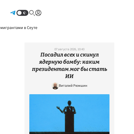
Авторизоваться
 мигрантами в Сеуте
07 августа 2026, 10:43
Посадил всех и скинул
ядерную бомбу: каким
президентом мог бы стать
ИИ
Виталий Рюмшин