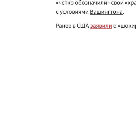
«четко обозначили» свои «кр
с условиями
Вашингтона
.
Ранее в США
заявили
о «шоки