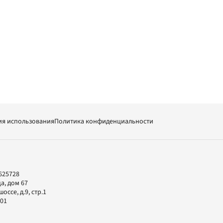
ия использования
Политика конфиденциальности
625728
а, дом 67
ссе, д.9, стр.1
-01