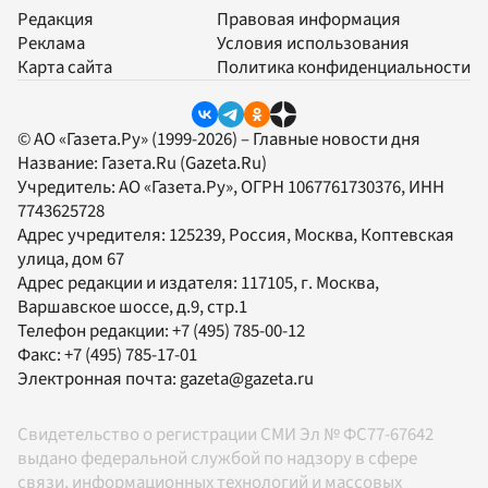
Редакция
Правовая информация
Реклама
Условия использования
Карта сайта
Политика конфиденциальности
© АО «Газета.Ру» (1999-2026) – Главные новости дня
Название:
Газета.Ru
(Gazeta.Ru)
Учредитель:
АО «Газета.Ру»
, ОГРН 1067761730376, ИНН
7743625728
Адрес учредителя: 125239, Россия, Москва, Коптевская
улица, дом 67
Адрес редакции и издателя:
117105
, г.
Москва
,
Варшавское шоссе, д.9, стр.1
Телефон редакции:
+7 (495) 785-00-12
Факс:
+7 (495) 785-17-01
Электронная почта:
gazeta@gazeta.ru
Свидетельство о регистрации СМИ Эл № ФС77-67642
выдано федеральной службой по надзору в сфере
связи, информационных технологий и массовых