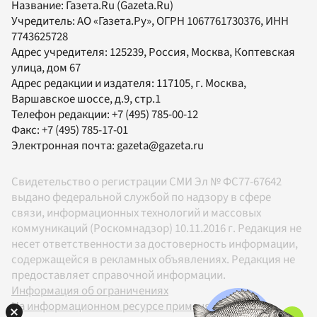
Название:
Газета.Ru
(Gazeta.Ru)
Учредитель:
АО «Газета.Ру»
, ОГРН 1067761730376, ИНН
7743625728
Адрес учредителя: 125239, Россия, Москва, Коптевская
улица, дом 67
Адрес редакции и издателя:
117105
, г.
Москва
,
Варшавское шоссе, д.9, стр.1
Телефон редакции:
+7 (495) 785-00-12
Факс:
+7 (495) 785-17-01
Электронная почта:
gazeta@gazeta.ru
Свидетельство о регистрации СМИ Эл № ФС77-67642
выдано федеральной службой по надзору в сфере
связи, информационных технологий и массовых
коммуникаций (Роскомнадзор) 10.11.2016 г. Редакция не
несет ответственности за достоверность информации,
содержащейся в рекламных объявлениях. Редакция не
предоставляет справочной информации.
Информация об ограничениях
На информационном ресурсе применяются