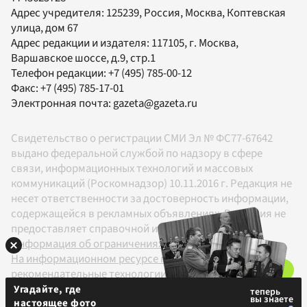
Адрес учредителя: 125239, Россия, Москва, Коптевская
улица, дом 67
Адрес редакции и издателя:
117105
, г.
Москва
,
Варшавское шоссе, д.9, стр.1
Телефон редакции:
+7 (495) 785-00-12
Факс:
+7 (495) 785-17-01
Электронная почта:
gazeta@gazeta.ru
Свидетельство о регистрации СМИ Эл № ФС77-67642
выдано федеральной службой по надзору в сфере
связи, информационных технологий и массовых
коммуникаций (Роскомнадзор) 10.11.2016 г. Редакция не
несет ответственности за достоверность информации,
содержащейся в рекламных объявлениях. Редакция не
предоставляет справочной информации.
Информация об ограничениях
На информационном ресурсе применяются
рекомендательные технологии в соответствии с
Правилами
Угадайте, где
настоящее фото
18+