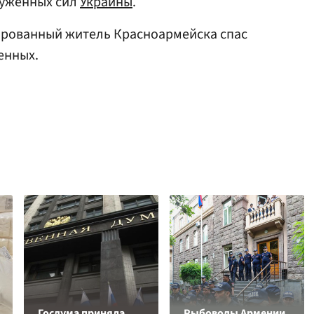
руженных сил
Украины
.
уированный житель Красноармейска спас
енных.
Госдума приняла
Рыбоводы Армении