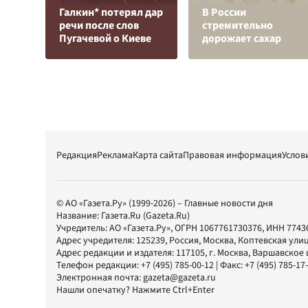
Галкин* потерял дар
В России
речи после слов
стремительно
Пугачевой о Киеве
дорожает сахар
Редакция
Реклама
Карта сайта
Правовая информация
Услов
© АО «Газета.Ру» (1999-2026) – Главные новости дня
Название:
Газета.Ru
(Gazeta.Ru)
Учредитель:
АО «Газета.Ру»
, ОГРН 1067761730376, ИНН 7743
Адрес учредителя: 125239, Россия, Москва, Коптевская улиц
Адрес редакции и издателя:
117105
, г.
Москва
,
Варшавское шо
Телефон редакции:
+7 (495) 785-00-12
| Факс:
+7 (495) 785-17
Электронная почта:
gazeta@gazeta.ru
Нашли опечатку? Нажмите Ctrl+Enter