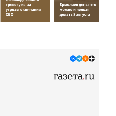
тревогу из-за
Ермолаев день: что
з
угрозы окончания
можно и нельзя
в
СВО
делать 8 августа
р