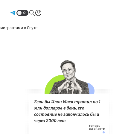
Авторизоваться
 мигрантами в Сеуте
Если бы Илон Маск тратил по 1
млн долларов в день, его
состояние не закончилось бы и
через 2000 лет