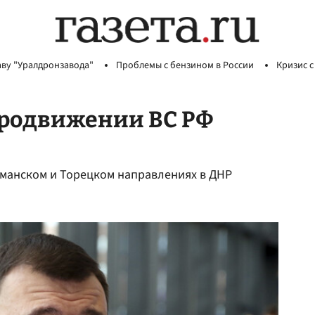
аву "Уралдронзавода"
Проблемы с бензином в России
Кризис с
продвижении ВС РФ
иманском и Торецком направлениях в ДНР