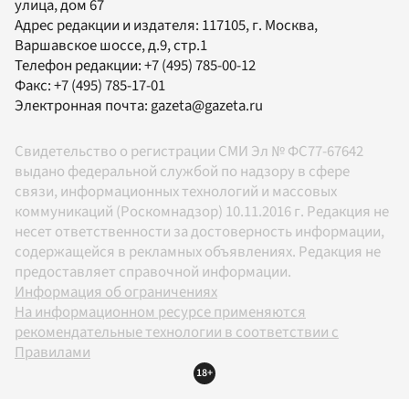
улица, дом 67
Адрес редакции и издателя:
117105
, г.
Москва
,
Варшавское шоссе, д.9, стр.1
Телефон редакции:
+7 (495) 785-00-12
Факс:
+7 (495) 785-17-01
Электронная почта:
gazeta@gazeta.ru
Свидетельство о регистрации СМИ Эл № ФС77-67642
выдано федеральной службой по надзору в сфере
связи, информационных технологий и массовых
коммуникаций (Роскомнадзор) 10.11.2016 г. Редакция не
несет ответственности за достоверность информации,
содержащейся в рекламных объявлениях. Редакция не
предоставляет справочной информации.
Информация об ограничениях
На информационном ресурсе применяются
рекомендательные технологии в соответствии с
Правилами
18+