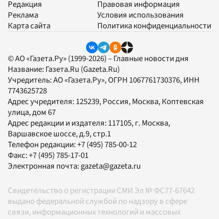
Редакция
Правовая информация
Реклама
Условия использования
Карта сайта
Политика конфиденциальности
© АО «Газета.Ру» (1999-2026) – Главные новости дня
Название:
Газета.Ru
(Gazeta.Ru)
Учредитель:
АО «Газета.Ру»
, ОГРН 1067761730376, ИНН
7743625728
Адрес учредителя: 125239, Россия, Москва, Коптевская
улица, дом 67
Адрес редакции и издателя:
117105
, г.
Москва
,
Варшавское шоссе, д.9, стр.1
Телефон редакции:
+7 (495) 785-00-12
Факс:
+7 (495) 785-17-01
Электронная почта:
gazeta@gazeta.ru
Свидетельство о регистрации СМИ Эл № ФС77-67642
выдано федеральной службой по надзору в сфере
связи, информационных технологий и массовых