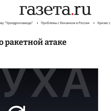
аву "Уралдронзавода"
Проблемы с бензином в России
Кризис с
о ракетной атаке