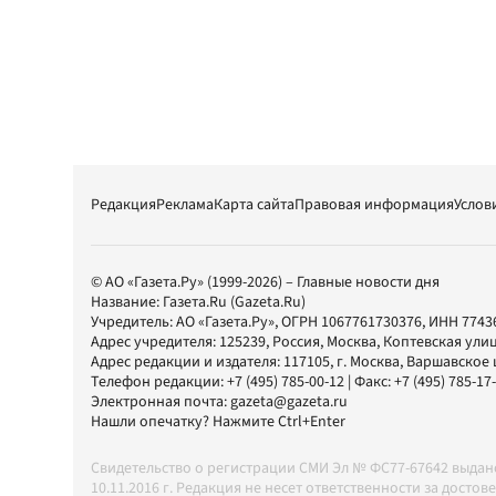
Редакция
Реклама
Карта сайта
Правовая информация
Услов
© АО «Газета.Ру» (1999-2026) – Главные новости дня
Название:
Газета.Ru
(Gazeta.Ru)
Учредитель:
АО «Газета.Ру»
, ОГРН 1067761730376, ИНН 7743
Адрес учредителя: 125239, Россия, Москва, Коптевская улиц
Адрес редакции и издателя:
117105
, г.
Москва
,
Варшавское шо
Телефон редакции:
+7 (495) 785-00-12
| Факс:
+7 (495) 785-17
Электронная почта:
gazeta@gazeta.ru
Нашли опечатку? Нажмите Ctrl+Enter
Свидетельство о регистрации СМИ Эл № ФС77-67642 выда
10.11.2016 г. Редакция не несет ответственности за дос