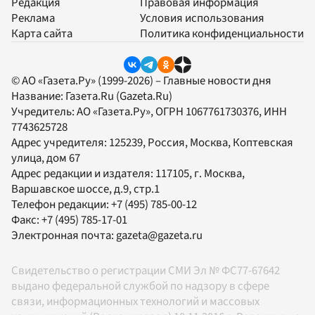
Редакция
Правовая информация
Реклама
Условия использования
Карта сайта
Политика конфиденциальности
© АО «Газета.Ру» (1999-2026) – Главные новости дня
Название:
Газета.Ru
(Gazeta.Ru)
Учредитель:
АО «Газета.Ру»
, ОГРН 1067761730376, ИНН
7743625728
Адрес учредителя: 125239, Россия, Москва, Коптевская
улица, дом 67
Адрес редакции и издателя:
117105
, г.
Москва
,
Варшавское шоссе, д.9, стр.1
Телефон редакции:
+7 (495) 785-00-12
Факс:
+7 (495) 785-17-01
Электронная почта:
gazeta@gazeta.ru
Свидетельство о регистрации СМИ Эл № ФС77-67642
выдано федеральной службой по надзору в сфере
связи, информационных технологий и массовых