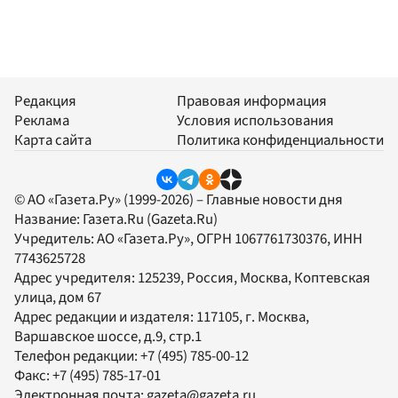
Редакция
Правовая информация
Реклама
Условия использования
Карта сайта
Политика конфиденциальности
© АО «Газета.Ру» (1999-2026) – Главные новости дня
Название:
Газета.Ru
(Gazeta.Ru)
Учредитель:
АО «Газета.Ру»
, ОГРН 1067761730376, ИНН
7743625728
Адрес учредителя: 125239, Россия, Москва, Коптевская
улица, дом 67
Адрес редакции и издателя:
117105
, г.
Москва
,
Варшавское шоссе, д.9, стр.1
Телефон редакции:
+7 (495) 785-00-12
Факс:
+7 (495) 785-17-01
Электронная почта:
gazeta@gazeta.ru