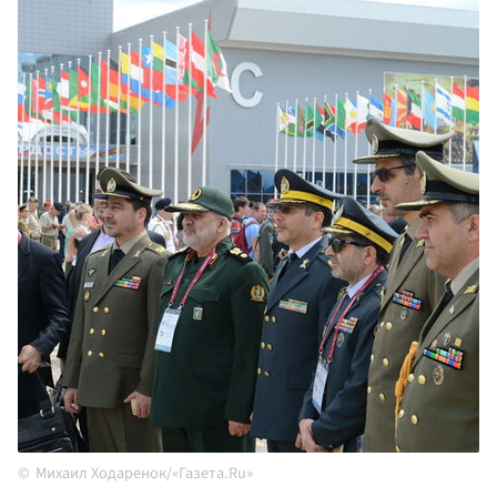
Михаил Ходаренок/«Газета.Ru»