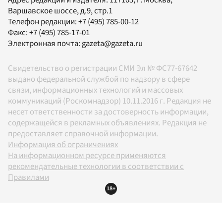
Варшавское шоссе, д.9, стр.1
Телефон редакции:
+7 (495) 785-00-12
Факс:
+7 (495) 785-17-01
Электронная почта:
gazeta@gazeta.ru
Свидетельство о регистрации СМИ Эл № ФС77-67642
выдано федеральной службой по надзору в сфере
связи, информационных технологий и массовых
коммуникаций (Роскомнадзор) 10.11.2016 г. Редакция не
несет ответственности за достоверность информации,
содержащейся в рекламных объявлениях. Редакция не
предоставляет справочной информации.
Информация об ограничениях
На информационном ресурсе применяются
рекомендательные технологии в соответствии с
Правилами
18+