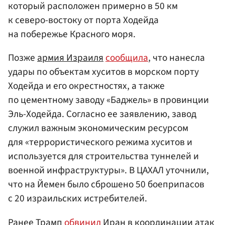
который расположен примерно в 50 км
к северо-востоку от порта Ходейда
на побережье Красного моря.
Позже
армия Израиля
сообщила
, что нанесла
удары по объектам хуситов в морском порту
Ходейда и его окрестностях, а также
по цементному заводу «Баджель» в провинции
Эль-Ходейда. Согласно ее заявлению, завод
служил важным экономическим ресурсом
для «террористического режима хуситов и
используется для строительства туннелей и
военной инфраструктуры». В ЦАХАЛ уточнили,
что на Йемен было сброшено 50 боеприпасов
с 20 израильских истребителей.
Ранее Трамп
обвинил
Иран в координации атак