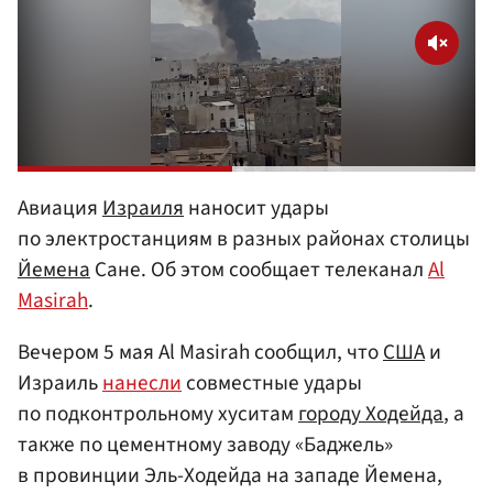
Авиация
Израиля
наносит удары
по электростанциям в разных районах столицы
Йемена
Сане. Об этом сообщает телеканал
Al
Masirah
.
Вечером 5 мая Al Masirah сообщил, что
США
и
Израиль
нанесли
совместные удары
по подконтрольному хуситам
городу Ходейда
, а
также по цементному заводу «Баджель»
в провинции Эль-Ходейда на западе Йемена,