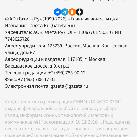
© АО «Газета.Ру» (1999-2026) – Главные новости дня
Название:
Газета.Ru
(Gazeta.Ru)
Учредитель:
АО «Газета.Ру»
, ОГРН 1067761730376, ИНН
7743625728
Адрес учредителя: 125239, Россия, Москва, Коптевская
улица, дом 67
Адрес редакции и издателя:
117105
, г.
Москва
,
Варшавское шоссе, д.9, стр.1
Телефон редакции:
+7 (495) 785-00-12
Факс:
+7 (495) 785-17-01
Электронная почта:
gazeta@gazeta.ru
Свидетельство о регистрации СМИ Эл № ФС77-67642
выдано федеральной службой по надзору в сфере
связи, информационных технологий и массовых
коммуникаций (Роскомнадзор) 10.11.2016 г. Редакция не
несет ответственности за достоверность информации,
содержащейся в рекламных объявлениях. Редакция не