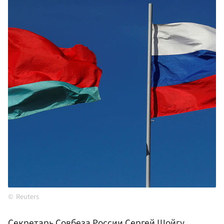
Reuters
Секретарь
Совбеза России
Сергей
Шойгу