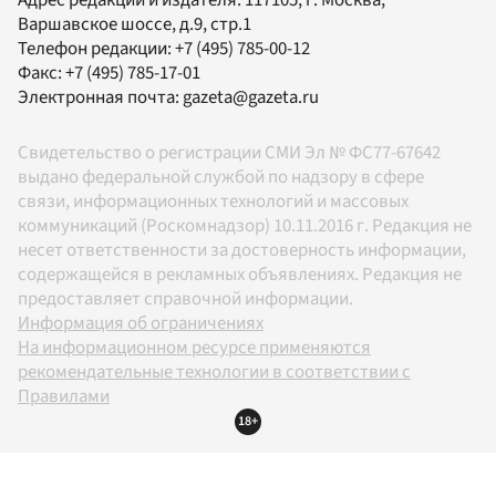
Варшавское шоссе, д.9, стр.1
Телефон редакции:
+7 (495) 785-00-12
Факс:
+7 (495) 785-17-01
Электронная почта:
gazeta@gazeta.ru
Свидетельство о регистрации СМИ Эл № ФС77-67642
выдано федеральной службой по надзору в сфере
связи, информационных технологий и массовых
коммуникаций (Роскомнадзор) 10.11.2016 г. Редакция не
несет ответственности за достоверность информации,
содержащейся в рекламных объявлениях. Редакция не
предоставляет справочной информации.
Информация об ограничениях
На информационном ресурсе применяются
рекомендательные технологии в соответствии с
Правилами
18+