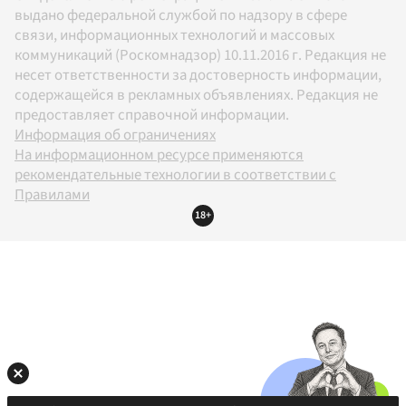
выдано федеральной службой по надзору в сфере
связи, информационных технологий и массовых
коммуникаций (Роскомнадзор) 10.11.2016 г. Редакция не
несет ответственности за достоверность информации,
содержащейся в рекламных объявлениях. Редакция не
предоставляет справочной информации.
Информация об ограничениях
На информационном ресурсе применяются
рекомендательные технологии в соответствии с
Правилами
18+