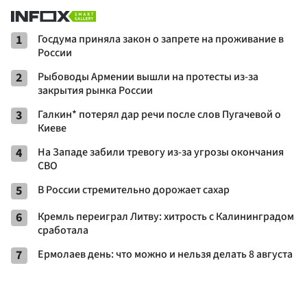
1
Госдума приняла закон о запрете на проживание в
России
2
Рыбоводы Армении вышли на протесты из-за
закрытия рынка России
3
Галкин* потерял дар речи после слов Пугачевой о
Киеве
4
На Западе забили тревогу из-за угрозы окончания
СВО
5
В России стремительно дорожает сахар
6
Кремль переиграл Литву: хитрость с Калининградом
сработала
7
Ермолаев день: что можно и нельзя делать 8 августа