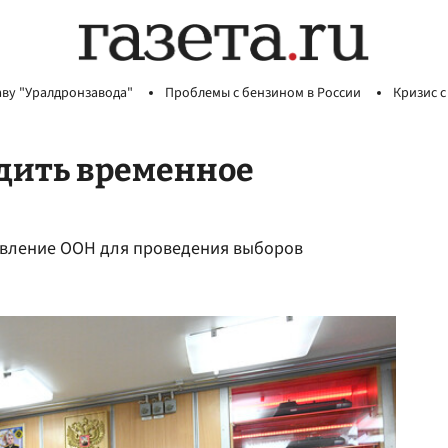
аву "Уралдронзавода"
Проблемы с бензином в России
Кризис с
дить временное
равление ООН для проведения выборов