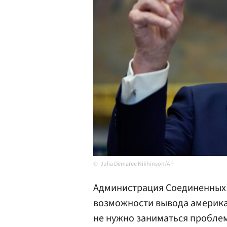
Julia Demaree Nikhinson/AP
Администрация Соединенных
возможности вывода америка
не нужно заниматься проблем