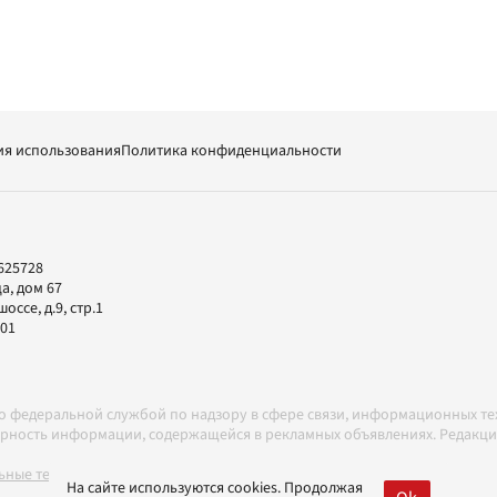
ия использования
Политика конфиденциальности
625728
а, дом 67
ссе, д.9, стр.1
-01
но федеральной службой по надзору в сфере связи, информационных т
товерность информации, содержащейся в рекламных объявлениях. Редак
ные технологии в соответствии с Правилами
На сайте используются cookies. Продолжая