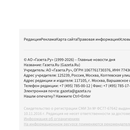
Редакция
Реклама
Карта сайта
Правовая информация
Услов
© АО «Газета.Ру» (1999-2026) – Главные новости дня
Название:
Газета.Ru
(Gazeta.Ru)
Учредитель:
АО «Газета.Ру»
, ОГРН 1067761730376, ИНН 7743
Адрес учредителя: 125239, Россия, Москва, Коптевская улиц
Адрес редакции и издателя:
117105
, г.
Москва
,
Варшавское шо
Телефон редакции:
+7 (495) 785-00-12
| Факс:
+7 (495) 785-17
Электронная почта:
gazeta@gazeta.ru
Нашли опечатку? Нажмите Ctrl+Enter
Свидетельство о регистрации СМИ Эл № ФС77-67642 выда
10.11.2016 г. Редакция не несет ответственности за дос
Информация об ограничениях
На информационном ресурсе применяются рекомендатель