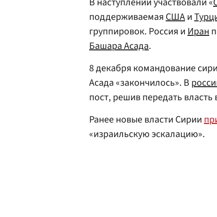
В наступлении участвовали «
поддерживаемая
США
и
Турц
группировок. Россия и
Иран
п
Башара Асада
.
8 декабря командование сири
Асада «закончилось». В
росс
пост, решив передать власт
Ранее новые власти Сирии
пр
«израильскую эскалацию».