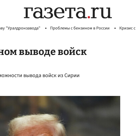
аву "Уралдронзавода"
Проблемы с бензином в России
Кризис с
ном выводе войск
можности вывода войск из Сирии