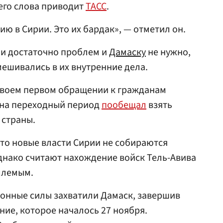
 его слова приводит
ТАСС
.
ю в Сирии. Это их бардак», — отметил он.
ии достаточно проблем и
Дамаску
не нужно,
ешивались в их внутренние дела.
своем первом обращении к гражданам
 на переходный период
пообещал
взять
 страны.
что новые власти Сирии не собираются
однако считают нахождение войск Тель-Авива
млемым.
ионные силы захватили Дамаск, завершив
ние, которое началось 27 ноября.