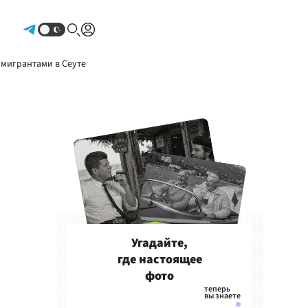
Авторизоваться
 мигрантами в Сеуте
Угадайте,
где настоящее
фото