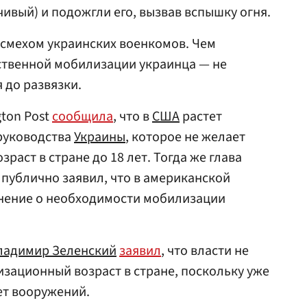
ивый) и подожгли его, вызвав вспышку огня.
 смехом украинских военкомов. Чем
ственной мобилизации украинца — не
 до развязки.
gton Post
сообщила
, что в
США
растет
руководства
Украины
, которое не желает
аст в стране до 18 лет. Тогда же глава
публично заявил, что в американской
нение о необходимости мобилизации
ладимир Зеленский
заявил
, что власти не
зационный возраст в стране, поскольку уже
ет вооружений.