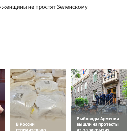
то женщины не простят Зеленскому
Рыбоводы Армении
В России
вышли на протесты
стремительно
из-за закрытия