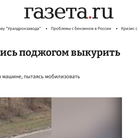
аву "Уралдронзавода"
Проблемы с бензином в России
Кризис с
ись поджогом выкурить
в машине, пытаясь мобилизовать