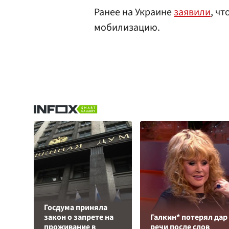
Ранее на Украине
заявили
, ч
мобилизацию.
Госдума приняла
закон о запрете на
Галкин* потерял дар
проживание в
речи после слов