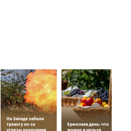
На Западе забили
Л
тревогу из-за
Ермолаев день: что
з
угрозы окончания
можно и нельзя
в