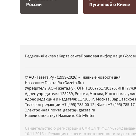
России
Пугачевой о Киеве
Редакция
Реклама
Карта сайта
Правовая информация
Услов
© АО «Газета.Ру» (1999-2026) – Главные новости дня
Название:
Газета.Ru
(Gazeta.Ru)
Учредитель:
АО «Газета.Ру»
, ОГРН 1067761730376, ИНН 7743
Адрес учредителя: 125239, Россия, Москва, Коптевская улиц
Адрес редакции и издателя:
117105
, г.
Москва
,
Варшавское шо
Телефон редакции:
+7 (495) 785-00-12
| Факс:
+7 (495) 785-17
Электронная почта:
gazeta@gazeta.ru
Нашли опечатку? Нажмите Ctrl+Enter
Свидетельство о регистрации СМИ Эл № ФС77-67642 выда
10.11.2016 г. Редакция не несет ответственности за дос