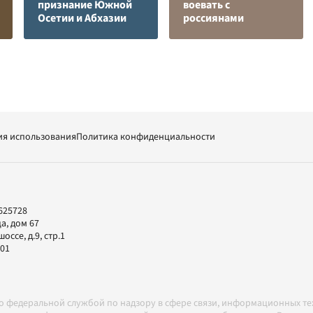
признание Южной
воевать с
Осетии и Абхазии
россиянами
ия использования
Политика конфиденциальности
625728
а, дом 67
ссе, д.9, стр.1
-01
но федеральной службой по надзору в сфере связи, информационных т