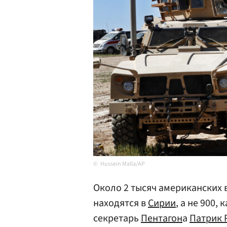
Hussein Malla/AP
Около 2 тысяч американских
находятся в
Сирии
, а не 900,
секретарь
Пентагон
а
Патрик 