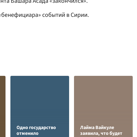
нта Башара Асада «закончился».
 «бенефициара» событий в Сирии.
Одно государство
Лайма Вайкуле
отменило
заявила, что будет