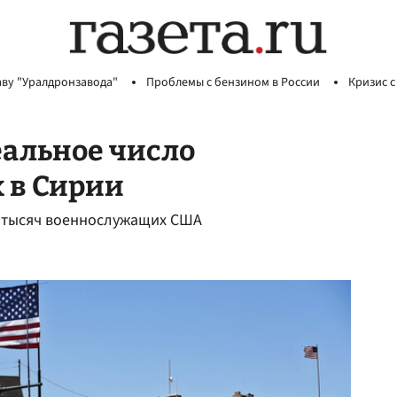
аву "Уралдронзавода"
Проблемы с бензином в России
Кризис с
еальное число
 в Сирии
ух тысяч военнослужащих США