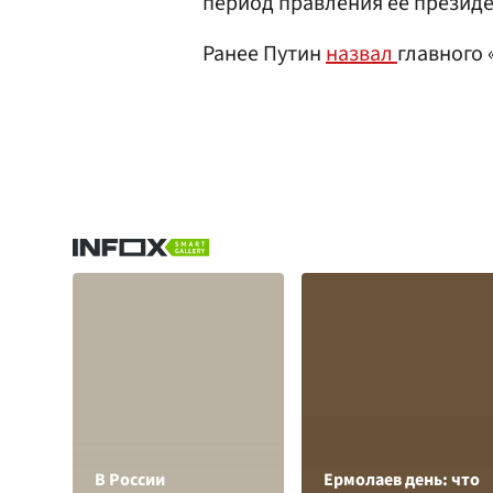
период правления ее президе
Ранее Путин
назвал
главного
В России
Ермолаев день: что