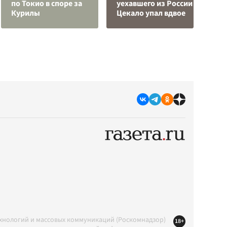
по Токио в споре за
уехавшего из России
Э
Курилы
Цекало упал вдвое
п
ехнологий и массовых коммуникаций (Роскомнадзор)
18+