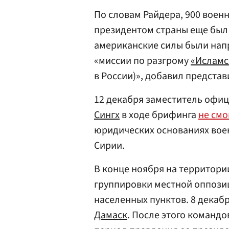
По словам Райдера, 900 воен
президентом страны еще бы
американские силы были напр
«миссии по разгрому
«Исламс
в России)», добавил представ
12 декабря заместитель офи
Сингх
в ходе брифинга
не смо
юридических основаниях вое
Сирии.
В конце ноября на территор
группировки местной оппозиц
населенных пунктов. 8 декаб
Дамаск
. После этого команд