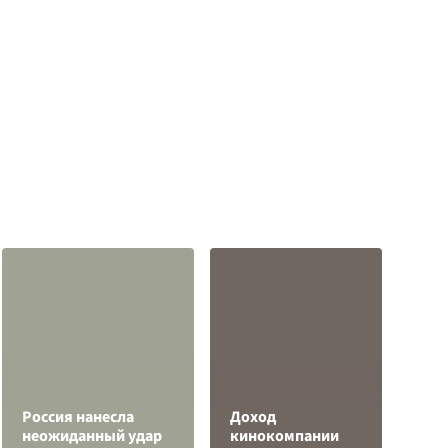
Россия нанесла
Доход
Ч
неожиданный удар
кинокомпании
ж