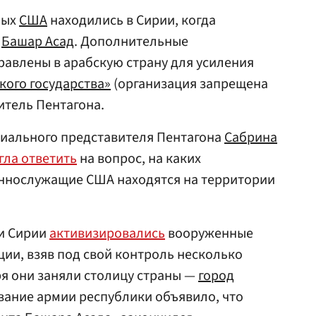
ных
США
находились в Сирии, когда
л
Башар Асад
. Дополнительные
авлены в арабскую страну для усиления
кого государства»
(организация запрещена
итель Пентагона.
циального представителя Пентагона
Сабрина
гла ответить
на вопрос, на каких
ннослужащие США находятся на территории
ии Сирии
активизировались
вооруженные
ии, взяв под свой контроль несколько
ря они заняли столицу страны —
город
ование армии республики объявило, что