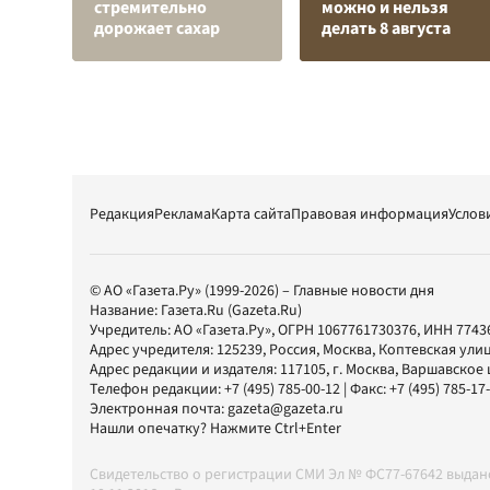
стремительно
можно и нельзя
дорожает сахар
делать 8 августа
Редакция
Реклама
Карта сайта
Правовая информация
Услов
© АО «Газета.Ру» (1999-2026) – Главные новости дня
Название:
Газета.Ru
(Gazeta.Ru)
Учредитель:
АО «Газета.Ру»
, ОГРН 1067761730376, ИНН 7743
Адрес учредителя: 125239, Россия, Москва, Коптевская улиц
Адрес редакции и издателя:
117105
, г.
Москва
,
Варшавское шо
Телефон редакции:
+7 (495) 785-00-12
| Факс:
+7 (495) 785-17
Электронная почта:
gazeta@gazeta.ru
Нашли опечатку? Нажмите Ctrl+Enter
Свидетельство о регистрации СМИ Эл № ФС77-67642 выда