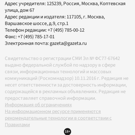
Адрес учредителя: 125239, Россия, Москва, Коптевская
улица, дом 67
Адрес редакции и издателя:
117105
, г.
Москва
,
Варшавское шоссе, д.9, стр.1
Телефон редакции:
+7 (495) 785-00-12
Факс:
+7 (495) 785-17-01
Электронная почта:
gazeta@gazeta.ru
Свидетельство о регистрации СМИ Эл № ФС77-67642
выдано федеральной службой по надзору в сфере
связи, информационных технологий и массовых
коммуникаций (Роскомнадзор) 10.11.2016 г. Редакция не
несет ответственности за достоверность информации,
содержащейся в рекламных объявлениях. Редакция не
предоставляет справочной информации.
Информация об ограничениях
На информационном ресурсе применяются
рекомендательные технологии в соответствии с
Правилами
18+