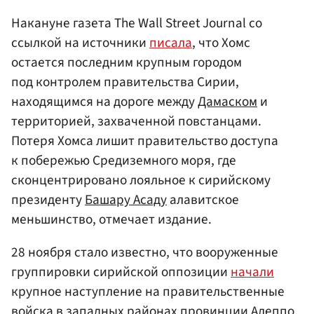
Накануне газета The Wall Street Journal со
ссылкой на источники
писала
, что Хомс
остается последним крупным городом
под контролем правительства Сирии,
находящимся на дороге между
Дамаском
и
территорией, захваченной повстанцами.
Потеря Хомса лишит правительство доступа
к побережью Средиземного моря, где
сконцентрировано лояльное к сирийскому
президенту
Башару Асаду
алавитское
меньшинство, отмечает издание.
28 ноября стало известно, что вооруженные
группировки сирийской оппозиции
начали
крупное наступление на правительственные
войска в западных районах провинции Алеппо.