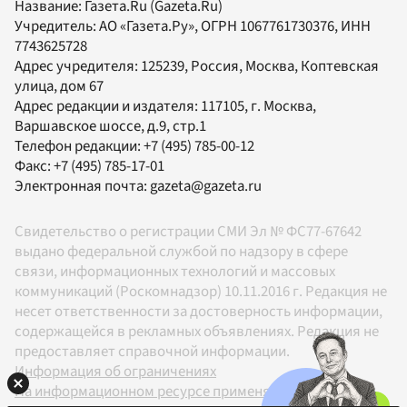
Название:
Газета.Ru
(Gazeta.Ru)
Учредитель:
АО «Газета.Ру»
, ОГРН 1067761730376, ИНН
7743625728
Адрес учредителя: 125239, Россия, Москва, Коптевская
улица, дом 67
Адрес редакции и издателя:
117105
, г.
Москва
,
Варшавское шоссе, д.9, стр.1
Телефон редакции:
+7 (495) 785-00-12
Факс:
+7 (495) 785-17-01
Электронная почта:
gazeta@gazeta.ru
Свидетельство о регистрации СМИ Эл № ФС77-67642
выдано федеральной службой по надзору в сфере
связи, информационных технологий и массовых
коммуникаций (Роскомнадзор) 10.11.2016 г. Редакция не
несет ответственности за достоверность информации,
содержащейся в рекламных объявлениях. Редакция не
предоставляет справочной информации.
Информация об ограничениях
На информационном ресурсе применяются