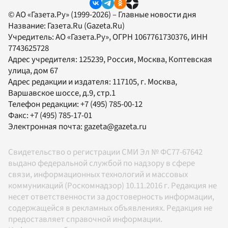
© АО «Газета.Ру» (1999-2026) – Главные новости дня
Название:
Газета.Ru
(Gazeta.Ru)
Учредитель:
АО «Газета.Ру»
, ОГРН 1067761730376, ИНН
7743625728
Адрес учредителя: 125239, Россия, Москва, Коптевская
улица, дом 67
Адрес редакции и издателя:
117105
, г.
Москва
,
Варшавское шоссе, д.9, стр.1
Телефон редакции:
+7 (495) 785-00-12
Факс:
+7 (495) 785-17-01
Электронная почта:
gazeta@gazeta.ru
Свидетельство о регистрации СМИ Эл № ФС77-67642
выдано федеральной службой по надзору в сфере
связи, информационных технологий и массовых
коммуникаций (Роскомнадзор) 10.11.2016 г. Редакция не
несет ответственности за достоверность информации,
содержащейся в рекламных объявлениях. Редакция не
предоставляет справочной информации.