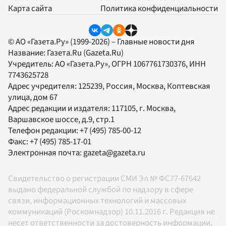
Карта сайта
Политика конфиденциальности
© АО «Газета.Ру» (1999-2026) – Главные новости дня
Название:
Газета.Ru
(Gazeta.Ru)
Учредитель:
АО «Газета.Ру»
, ОГРН 1067761730376, ИНН
7743625728
Адрес учредителя: 125239, Россия, Москва, Коптевская
улица, дом 67
Адрес редакции и издателя:
117105
, г.
Москва
,
Варшавское шоссе, д.9, стр.1
Телефон редакции:
+7 (495) 785-00-12
Факс:
+7 (495) 785-17-01
Электронная почта:
gazeta@gazeta.ru
Свидетельство о регистрации СМИ Эл № ФС77-67642
выдано федеральной службой по надзору в сфере
связи, информационных технологий и массовых
коммуникаций (Роскомнадзор) 10.11.2016 г. Редакция не
несет ответственности за достоверность информации,