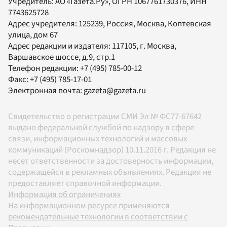
Учредитель:
АО «Газета.Ру»
, ОГРН 1067761730376, ИНН
7743625728
Адрес учредителя: 125239, Россия, Москва, Коптевская
улица, дом 67
Адрес редакции и издателя:
117105
, г.
Москва
,
Варшавское шоссе, д.9, стр.1
Телефон редакции:
+7 (495) 785-00-12
Факс:
+7 (495) 785-17-01
Электронная почта:
gazeta@gazeta.ru
Свидетельство о регистрации СМИ Эл № ФС77-67642
выдано федеральной службой по надзору в сфере
связи, информационных технологий и массовых
коммуникаций (Роскомнадзор) 10.11.2016 г. Редакция не
несет ответственности за достоверность информации,
содержащейся в рекламных объявлениях. Редакция не
предоставляет справочной информации.
Информация об ограничениях
На информационном ресурсе применяются
рекомендательные технологии в соответствии с