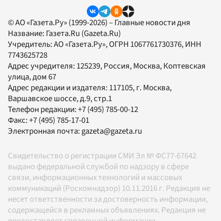
© АО «Газета.Ру» (1999-2026) – Главные новости дня
Название:
Газета.Ru
(Gazeta.Ru)
Учредитель:
АО «Газета.Ру»
, ОГРН 1067761730376, ИНН
7743625728
Адрес учредителя: 125239, Россия, Москва, Коптевская
улица, дом 67
Адрес редакции и издателя:
117105
, г.
Москва
,
Варшавское шоссе, д.9, стр.1
Телефон редакции:
+7 (495) 785-00-12
Факс:
+7 (495) 785-17-01
Электронная почта:
gazeta@gazeta.ru
Свидетельство о регистрации СМИ Эл № ФС77-67642
выдано федеральной службой по надзору в сфере
связи, информационных технологий и массовых
коммуникаций (Роскомнадзор) 10.11.2016 г. Редакция не
несет ответственности за достоверность информации,
содержащейся в рекламных объявлениях. Редакция не