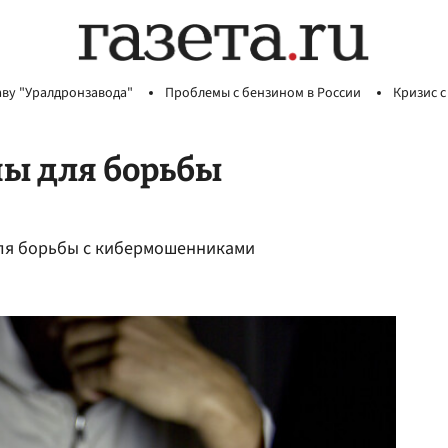
аву "Уралдронзавода"
Проблемы с бензином в России
Кризис с
ны для борьбы
для борьбы с кибермошенниками