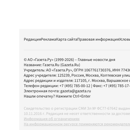
Редакция
Реклама
Карта сайта
Правовая информация
Услов
© АО «Газета.Ру» (1999-2026) – Главные новости дня
Название:
Газета.Ru
(Gazeta.Ru)
Учредитель:
АО «Газета.Ру»
, ОГРН 1067761730376, ИНН 7743
Адрес учредителя: 125239, Россия, Москва, Коптевская улиц
Адрес редакции и издателя:
117105
, г.
Москва
,
Варшавское шо
Телефон редакции:
+7 (495) 785-00-12
| Факс:
+7 (495) 785-17
Электронная почта:
gazeta@gazeta.ru
Нашли опечатку? Нажмите Ctrl+Enter
Свидетельство о регистрации СМИ Эл № ФС77-67642 выда
10.11.2016 г. Редакция не несет ответственности за дос
Информация об ограничениях
На информационном ресурсе применяются рекомендатель