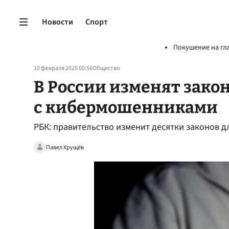
Новости
Спорт
Покушение на гл
10 февраля 2025 00:56
Общество
В России изменят зако
с кибермошенниками
РБК: правительство изменит десятки законов 
Павел Хрущёв