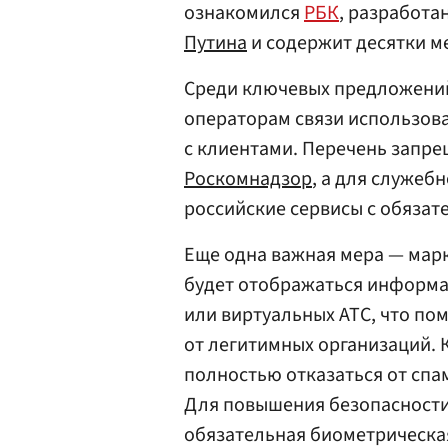
ознакомился
РБК
, разработа
Путина
и содержит десятки м
Среди ключевых предложений
операторам связи использов
с клиентами. Перечень запр
Роскомнадзор
, а для служеб
российские сервисы с обязат
Еще одна важная мера — марк
будет отображаться информа
или виртуальных АТС, что п
от легитимных организаций. 
полностью отказаться от спа
Для повышения безопасности
обязательная биометрическ