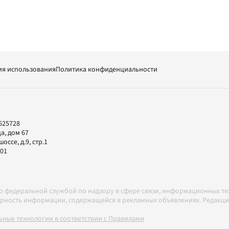
ия использования
Политика конфиденциальности
625728
а, дом 67
ссе, д.9, стр.1
-01
но федеральной службой по надзору в сфере связи, информационных т
товерность информации, содержащейся в рекламных объявлениях. Редак
ные технологии в соответствии с Правилами