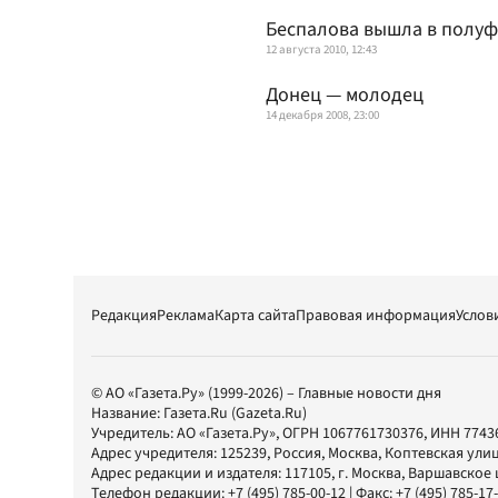
Беспалова вышла в полуф
12 августа 2010, 12:43
Донец — молодец
14 декабря 2008, 23:00
Редакция
Реклама
Карта сайта
Правовая информация
Услов
© АО «Газета.Ру» (1999-2026) – Главные новости дня
Название:
Газета.Ru
(Gazeta.Ru)
Учредитель:
АО «Газета.Ру»
, ОГРН 1067761730376, ИНН 7743
Адрес учредителя: 125239, Россия, Москва, Коптевская улиц
Адрес редакции и издателя:
117105
, г.
Москва
,
Варшавское шо
Телефон редакции:
+7 (495) 785-00-12
| Факс:
+7 (495) 785-17