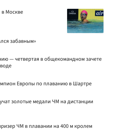
 в Москве
ался забавным»
нию — четвертая в общекомандном зачете
 воде
емпион Европы по плаванию в Шартре
лучат золотые медали ЧМ на дистанции
ризер ЧМ в плавании на 400 м кролем