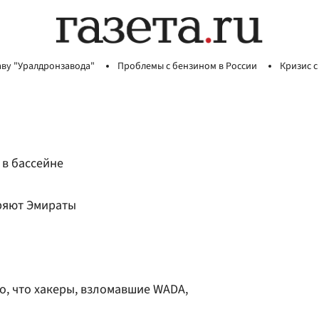
аву "Уралдронзавода"
Проблемы с бензином в России
Кризис с
в бассейне
ряют Эмираты
о, что хакеры, взломавшие WADA,