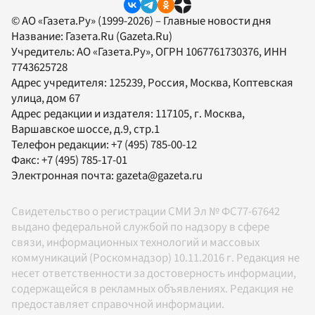
© АО «Газета.Ру» (1999-2026) – Главные новости дня
Название:
Газета.Ru
(Gazeta.Ru)
Учредитель:
АО «Газета.Ру»
, ОГРН 1067761730376, ИНН
7743625728
Адрес учредителя: 125239, Россия, Москва, Коптевская
улица, дом 67
Адрес редакции и издателя:
117105
, г.
Москва
,
Варшавское шоссе, д.9, стр.1
Телефон редакции:
+7 (495) 785-00-12
Факс:
+7 (495) 785-17-01
Электронная почта:
gazeta@gazeta.ru
Свидетельство о регистрации СМИ Эл № ФС77-67642
выдано федеральной службой по надзору в сфере
связи, информационных технологий и массовых
коммуникаций (Роскомнадзор) 10.11.2016 г. Редакция не
несет ответственности за достоверность информации,
содержащейся в рекламных объявлениях. Редакция не
предоставляет справочной информации.