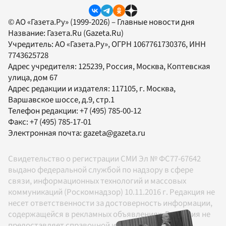
© АО «Газета.Ру» (1999-2026) – Главные новости дня
Название:
Газета.Ru
(Gazeta.Ru)
Учредитель:
АО «Газета.Ру»
, ОГРН 1067761730376, ИНН
7743625728
Адрес учредителя: 125239, Россия, Москва, Коптевская
улица, дом 67
Адрес редакции и издателя:
117105
, г.
Москва
,
Варшавское шоссе, д.9, стр.1
Телефон редакции:
+7 (495) 785-00-12
Факс:
+7 (495) 785-17-01
Электронная почта:
gazeta@gazeta.ru
Свидетельство о регистрации СМИ Эл № ФС77-67642
выдано федеральной службой по надзору в сфере
связи, информационных технологий и массовых
коммуникаций (Роскомнадзор) 10.11.2016 г. Редакция не
несет ответственности за достоверность информации,
содержащейся в рекламных объявлениях. Редакция не
предоставляет справочной информации.