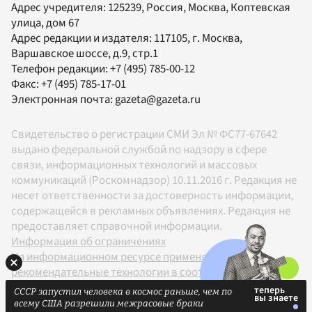
Адрес учредителя: 125239, Россия, Москва, Коптевская
улица, дом 67
Адрес редакции и издателя:
117105
, г.
Москва
,
Варшавское шоссе, д.9, стр.1
Телефон редакции:
+7 (495) 785-00-12
Факс:
+7 (495) 785-17-01
Электронная почта:
gazeta@gazeta.ru
Свидетельство о регистрации СМИ Эл № ФС77-67642
выдано федеральной службой по надзору в сфере
связи, информационных технологий и массовых
коммуникаций (Роскомнадзор) 10.11.2016 г. Редакция не
несет ответственности за достоверность информации,
содержащейся в рекламных объявлениях. Редакция не
предоставляет справочной информации.
Информация об ограничениях
На информационном ресурсе применяются
рекомендательные технологии в соответствии с
Правилами
СССР запустил человека в космос раньше, чем по
18+
всему США разрешили межрасовые браки