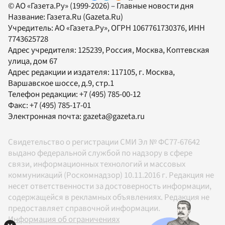
© АО «Газета.Ру» (1999-2026) – Главные новости дня
Название:
Газета.Ru
(Gazeta.Ru)
Учредитель:
АО «Газета.Ру»
, ОГРН 1067761730376, ИНН
7743625728
Адрес учредителя: 125239, Россия, Москва, Коптевская
улица, дом 67
Адрес редакции и издателя:
117105
, г.
Москва
,
Варшавское шоссе, д.9, стр.1
Телефон редакции:
+7 (495) 785-00-12
Факс:
+7 (495) 785-17-01
Электронная почта:
gazeta@gazeta.ru
Свидетельство о регистрации СМИ Эл № ФС77-67642
выдано федеральной службой по надзору в сфере
связи, информационных технологий и массовых
коммуникаций (Роскомнадзор) 10.11.2016 г. Редакция не
несет ответственности за достоверность информации,
содержащейся в рекламных объявлениях. Редакция не
предоставляет справочной информации.
Информация об ограничениях