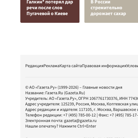
Галкин* потерял дар
В России
речи после слов
стремительно
Пугачевой о Киеве
дорожает сахар
Редакция
Реклама
Карта сайта
Правовая информация
Услов
© АО «Газета.Ру» (1999-2026) – Главные новости дня
Название:
Газета.Ru
(Gazeta.Ru)
Учредитель:
АО «Газета.Ру»
, ОГРН 1067761730376, ИНН 7743
Адрес учредителя: 125239, Россия, Москва, Коптевская улиц
Адрес редакции и издателя:
117105
, г.
Москва
,
Варшавское шо
Телефон редакции:
+7 (495) 785-00-12
| Факс:
+7 (495) 785-17
Электронная почта:
gazeta@gazeta.ru
Нашли опечатку? Нажмите Ctrl+Enter