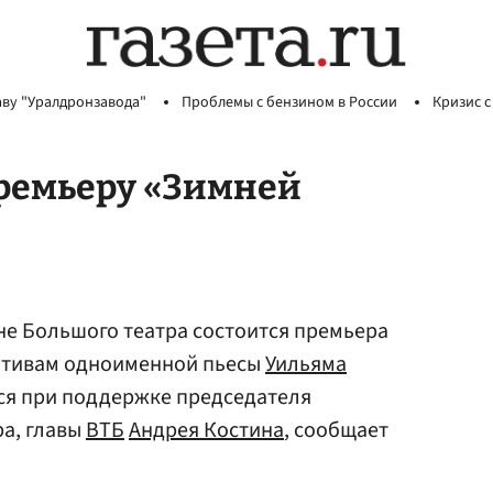
аву "Уралдронзавода"
Проблемы с бензином в России
Кризис с
премьеру «Зимней
не Большого театра состоится премьера
мотивам одноименной пьесы
Уильяма
тся при поддержке председателя
ра, главы
ВТБ
Андрея Костина
, сообщает