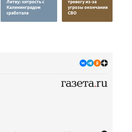
Литву: хитрость с
тревогу из-за
н
Калининградом
угрозы окончания
п
сработала
СВО
К