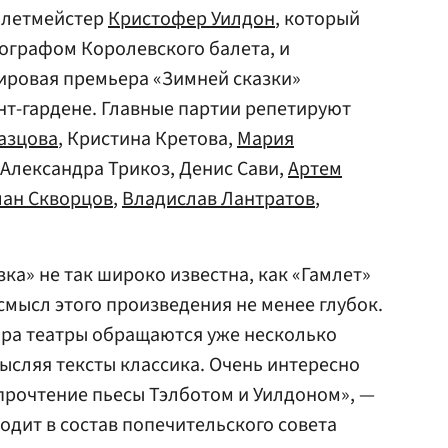
балетмейстер
Кристофер Уилдон
, который
ографом Королевского балета, и
ировая премьера «Зимней сказки»
ент-гардене. Главные партии репетируют
азцова
, Кристина Кретова,
Мария
, Александра Трикоз, Денис Сави,
Артем
лан Скворцов
,
Владислав Лантратов
,
ка» не так широко известна, как «Гамлет»
смысл этого произведения не менее глубок.
ира театры обращаются уже несколько
ысляя тексты классика. Очень интересно
прочтение пьесы Тэлботом и Уилдоном», —
одит в состав попечительского совета