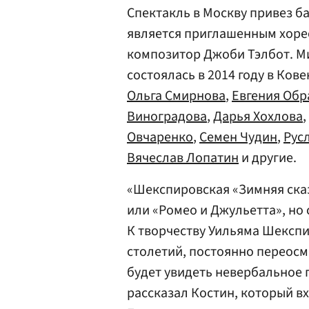
Спектакль в Москву привез 
является приглашенным хоре
композитор Джоби Тэлбот. М
состоялась в 2014 году в Ков
Ольга Смирнова
,
Евгения Обр
Виноградова
,
Дарья Хохлова
Овчаренко
,
Семен Чудин
,
Рус
Вячеслав Лопатин
и другие.
«Шекспировская «Зимняя сказ
или «Ромео и Джульетта», но 
К творчеству Уильяма Шексп
столетий, постоянно переосм
будет увидеть невербальное 
рассказал Костин, который вх