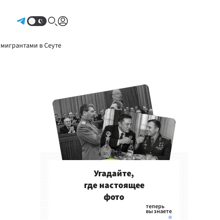
Авторизоваться
 мигрантами в Сеуте
Угадайте,
где настоящее
фото