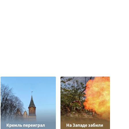
Кремль переиграл
На Западе забили
Р