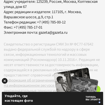
Адрес учредителя: 125239, Россия, Москва, Коптевская
улица, дом 67
Адрес редакции и издателя:
117105
, г.
Москва
,
Варшавское шоссе, д.9, стр.1
Телефон редакции:
+7 (495) 785-00-12
Факс:
+7 (495) 785-17-01
Электронная почта:
gazeta@gazeta.ru
Свидетельство о регистрации СМИ Эл № ФС77-67642
выдано федеральной службой по надзору в сфере
связи, информационных технологий и массовых
коммуникаций (Роскомнадзор) 10.11.2016 г. Редакция не
несет ответственности за достоверность информации,
содержащейся в рекламных объявлениях. Редакция не
предоставляет справочной информации.
Информация об ограничениях
На информационном ресурсе применяются
рекомендательные технологии в соответствии с
Правилами
Угадайте, где
настоящее фото
18+