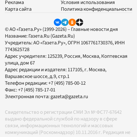
Реклама
Условия использования
Карта сайта
Политика конфиденциальности
© АО «Газета.Ру» (1999-2026) – Главные новости дня
Название:
Газета.Ru
(Gazeta.Ru)
Учредитель:
АО «Газета.Ру»
, ОГРН 1067761730376, ИНН
7743625728
Адрес учредителя: 125239, Россия, Москва, Коптевская
улица, дом 67
Адрес редакции и издателя:
117105
, г.
Москва
,
Варшавское шоссе, д.9, стр.1
Телефон редакции:
+7 (495) 785-00-12
Факс:
+7 (495) 785-17-01
Электронная почта:
gazeta@gazeta.ru
Свидетельство о регистрации СМИ Эл № ФС77-67642
выдано федеральной службой по надзору в сфере
связи, информационных технологий и массовых
коммуникаций (Роскомнадзор) 10.11.2016 г. Редакция не