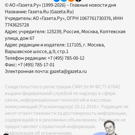
© АО «Газета.Ру» (1999-2026) – Главные новости дня
Название:
Газета.Ru
(Gazeta.Ru)
Учредитель:
АО «Газета.Ру»
, ОГРН 1067761730376, ИНН
7743625728
Адрес учредителя: 125239, Россия, Москва, Коптевская
улица, дом 67
Адрес редакции и издателя:
117105
, г.
Москва
,
Варшавское шоссе, д.9, стр.1
Телефон редакции:
+7 (495) 785-00-12
Факс:
+7 (495) 785-17-01
Электронная почта:
gazeta@gazeta.ru
Свидетельство о регистрации СМИ Эл № ФС77-67642
выдано федеральной службой по надзору в сфере
связи, информационных технологий и массовых
коммуникаций (Роскомнадзор) 10.11.2016 г. Редакция не
несет ответственности за достоверность информации,
содержащейся в рекламных объявлениях. Редакция не
предоставляет справочной информации.
Информация об ограничениях