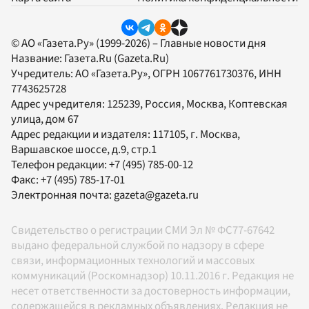
© АО «Газета.Ру» (1999-2026) – Главные новости дня
Название:
Газета.Ru
(Gazeta.Ru)
Учредитель:
АО «Газета.Ру»
, ОГРН 1067761730376, ИНН
7743625728
Адрес учредителя: 125239, Россия, Москва, Коптевская
улица, дом 67
Адрес редакции и издателя:
117105
, г.
Москва
,
Варшавское шоссе, д.9, стр.1
Телефон редакции:
+7 (495) 785-00-12
Факс:
+7 (495) 785-17-01
Электронная почта:
gazeta@gazeta.ru
Свидетельство о регистрации СМИ Эл № ФС77-67642
выдано федеральной службой по надзору в сфере
связи, информационных технологий и массовых
коммуникаций (Роскомнадзор) 10.11.2016 г. Редакция не
несет ответственности за достоверность информации,
содержащейся в рекламных объявлениях. Редакция не